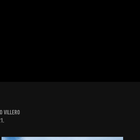
o villero
21.